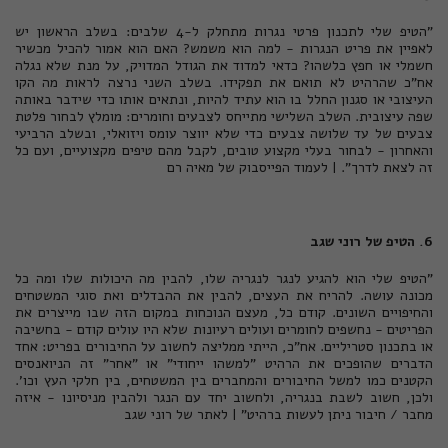
"הטיפ שלי לתכנון פרטי נגרות מתחלק ל-4 שלבים: בשלב הראשון יש
לאפיין את פריט הנגרות - למה הוא משמש? האם הוא אמור להכיל מכשיר
חשמלי או חפץ כלשהו? כדאי למדוד את הגודל המדויק, על מנת שלא נגלה
אח"כ שהרהיט לא תואם את תפקידו. בשלב השני נרצה לראות מה הקו
העיצובי או סגנון החלל בו הוא עתיד להיות, ונתאים אותו כדי שידבר באותה
שפה עיצובית. השלב השלישי מתייחס לצבעים וחומרים: מומלץ לבחור פלטת
צבעים של עד שלושה צבעים כדי שלא יווצר עומס ויזואלי, ובשלב הרביעי
והאחרון - לבחור בעלי מקצוע טובים, לקבל מהם טיפים מקצועיים, ועם כל
זה לצאת לדרך". |
לעמוד הפייסבוק של מאיה רם
6. הטיפ של רוני שגב
"הטיפ שלי הוא להגיע לנגר לנגריה שלו, להבין מה היכולות שלו ומה כל
מכונה עושה. להריח את העצים, להבין את ההבדלים ואת סוגי המשטחים
והחיפויים השונים. קודם כל, מעצם הנוכחות במקום הזה שבו מייצרים את
הפריטים - נחשפים לחומרים ועולים רעיונות שלא היו עולים קודם - בחשיבה
או בתכנון סטריליים. אח"כ, הייתי ממליצה לחשוב על החיבורים בפריט: אחד
הדברים שהופכים את הרהיט "למשהו ייחודי" או "אחר" זה הניואנסים
הקטנים כמו למשל החיבורים והמחברים בין המשטחים, בין חלקי העץ וכו'.
ולכן, חשוב לשבת בנגריה, ולחשוב יחד עם הנגר ולהבין מניסיונו - איזה
מחבר / חיבור ניתן לעשות ברהיט" |
לאתר של רוני שגב