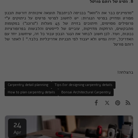
8. הטיפ של רותם פורטל
"מדמיינים כבר את ה"וואו" בכניסה לביתכם? תוצאה איכותית דורשת תכנון
מפורט ומדויק בפרטי הנגרות: יש לחשוב לפרטי פרטים על ניתוקים ע"י
פרופילים מסוימים, חיתוכים בזוית של 45 מעלות ("גרונג") במקומות
מתבקשים, הרחקות מדויקות, עוביים של לייסטים והלבשות בפרופורציות
נכונות, ועוד. לכן חשוב לבחור את הנגר הנכון עבור כל זה, שיחשוב יחד עם
האדריכל, יהיה גמיש ולא יעבוד לפי תכניות אדריכליות בלבד." |
לאתר של
רותם פורטל
בהצלחה!
Carpentry detail planning
Tips for designing carpentry details
How to plan carpentry details
Bonsai Architectural Carpentry
24
Apr