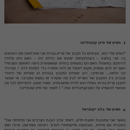
3. הטיפ של סיון קונוולינה
"הטיפ שלי הוא, שבסיום כל תכנון של פריט נגרות אני מתרחשת את השימוש
בו: אני בוחנת - כשהלקוחות יפתחו את הדלת הזו - האם היא עלולה
להיתקע במשהו? האם הם נמצאים בזווית שמאפשרת גישה לאחסון הפנימי?
האם יש להם מספיק מקום לעמוד או לזוז אחורה כדי לפתוח דלת / מגירה?
וכך הלאה... מניסיוני, רוב טעויות התכנון בנגרות הן טעויות של היעדר
סנכרון בין התכנון של הפריט לבין מה שקורה או נמצא מסביבו. אי אפשר
לתכנן פריט נגרות כאילו הוא יחידה אוטונומית. מאוד חשוב להתייחס לכל מה
שעשוי להשפיע על הפונקציונליות שלו." |
לאתר של סיון קונוולינה
4. הטיפ של בלה יקותיאל
"כאשר אני מתכננת מטבח חדש, לאחר שלב הבנת הצרכים אני מדפיסה את
התכנית עם מידות, ומבקשת מלקוחותיי לערוך רשימה מפורטת: איזה חפץ
ישימו בכל מגירה. זה רגע חשוב בו נדרשים להשוות בין המטבח הנוכחי