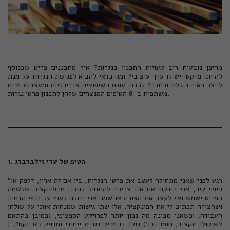
מהיכן נובעות רוב טעויות התכנון בנגרות? איך מתכננים פריט שבנוסף
להיותו פרקטי יש לו ערך עיצובי? ומה כדאי להביא לפגישת הנגרות על מנת
לייצר ראיה כוללת ורחבה? לכבוד עונת השיפוצים אדריכליות ומעצבות פנים
משתפות ב-8 הטיפים המנצחים שלהן לתכנון פרטי נגרות.
1. הטיפ של עדי זילברברג
"רגע לפני שאני מתחילה לעצב את פרטי הנגרות, בין אם זה ארון, דלפק או
חיפוי קיר, אני בודקת אם אני צריכה להתחיל לתכנן מהפונקציה שלשמה
הפריט ישמש ואז לעצב את הצורה או שמה אני יכולה לעוף על כנפי הדמיון
ושהצורה תכתיב לי את הפונקציה. אלו שתי גישות שמנחות אותי על שולחן
העבודה. וכשאני מבינה מה נכון יותר לפרויקט הספציפי, (כמובן בהתאם
לשיקולי תקציב, חומר וכו') נולד לו פריט נגרות ייחודי ומדויק לפרויקט". |