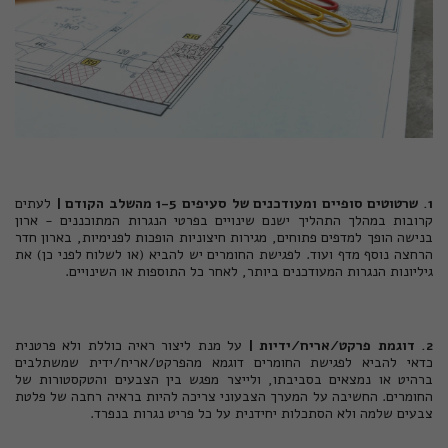
1. שרטוטים סופיים ומעודכנים של סעיפים 1-5 מהשלב הקודם |
לעתים
קרובות במהלך התהליך ישנם שינויים בפרטי הנגרות המתוכננים - ארון
בנישה הופך למדפים פתוחים, מגירות חיצוניות הופכות לפנימיות, בארון חדר
הרחצה נוסף מדף ועוד. לפגישת החומרים יש להביא (או לשלוח לפני כן) את
גיליונות הנגרות המעודכנים ביותר, לאחר כל התוספות או השינויים.
2. דוגמת פרקט/אריח/ידיות |
על מנת ליצור ראיה כוללת ולא פרטנית
כדאי להביא לפגישת החומרים דוגמא מהפרקט/אריח/ידית שמשתלבים
ברהיט או נמצאים בסביבתו, ולייצר מפגש בין הצבעים והטקסטורות של
החומרים. החשיבה על המערך הצבעוני צריכה להיות בראיה רחבה של פלטת
צבעים שלמה ולא הסתכלות יחידנית על כל פריט נגרות בנפרד.