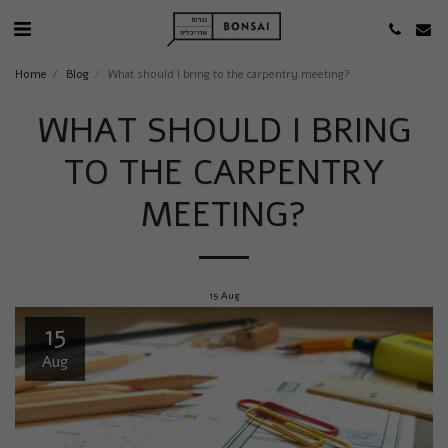
Home
Blog
What should I bring to the carpentry meeting?
WHAT SHOULD I BRING
TO THE CARPENTRY
MEETING?
15
Aug
15
Aug