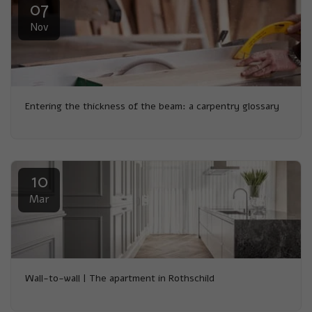
07
Nov
Entering the thickness of the beam: a carpentry glossary
10
Mar
Wall-to-wall | The apartment in Rothschild