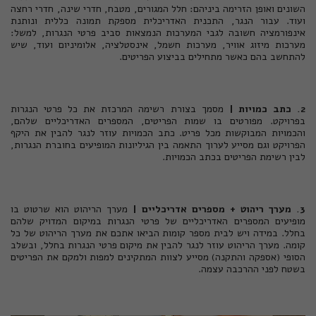
השונים ואופן הזרימה ביניהם: חלל המגורים, מטבח, חדרי שינה, חדרי רחצה
ועוד. עבור הנגר, התכנית האדריכלית מספקת תמונה כללית ונותנת
אינפורמציה חשובה לגבי המערכות הנמצאות סביב פרטי הנגרות, למשל:
מערכות מיזוג אוויר, מערכות חשמל, אינסטלציה, אלומיניום ועוד, שיש
להתחשב בהם כאשר מתחילים בביצוע הפריטים.
2. כתב כמויות |
מסמך בצורת רשימה המרכזת את כל פרטי הנגרות
בפרויקט. מפורטים בו שמות הפריטים, המספרים האדריכליים שלהם,
והכמויות המבוקשות מכל פריט. כתב הכמויות עוזר לנגר להבין את היקף
הפרויקט וגם מסייע לערוך התאמה בין הגיליונות המופיעים בחוברת הנגרות,
לבין רשימת הפריטים בכתב הכמויות.
3. מערך ריהוט + מספרים אדריכליים |
מערך הריהוט הוא שרטוט בו
מופיעים המספרים האדריכליים של פרטי הנגרות במיקום המדויק שלהם
בחלל. במידה ויש לבית מספר קומות הביאו אתכם את מערך הריהוט של כל
קומה. מערך הריהוט עוזר לנגר להבין את מיקום פרטי הנגרות בחלל, ובשלב
הסופי (אספקה והתקנה) מסייע לצוות המתקינים למפות ולמקם את הפריטים
בשטח לפני ההרכבה עצמה.