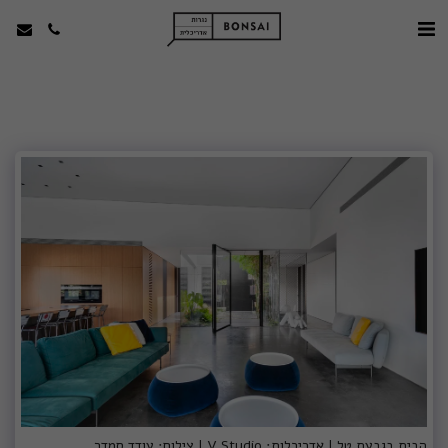
הבית בגבעת טל | אדריכלות: V Studio | צילום: עודד סמדר