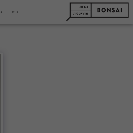
בית
נג