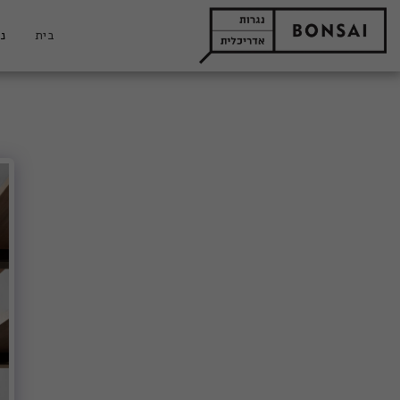
בית
נג