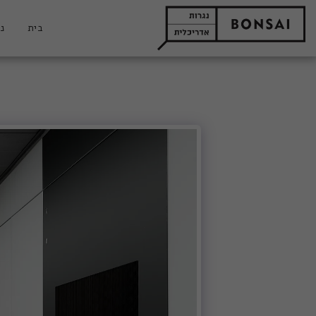
בית
נג