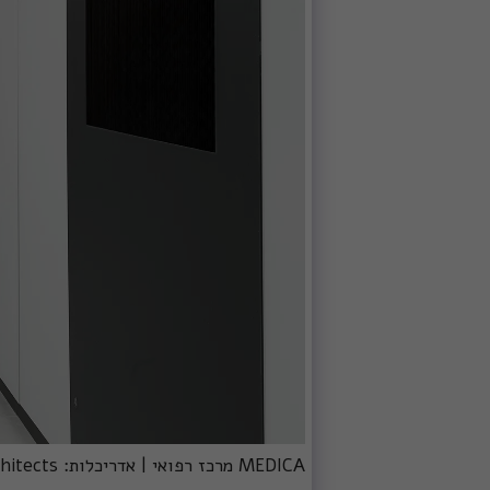
MEDICA מרכז רפואי | אדריכלות: YK architects | צילום: גדעון לוין