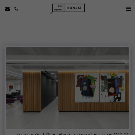
MEDICA מרכז רפואי | אדריכלות: YK architects | צילום: גדעון לוין