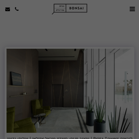
לובאים Briga Towers | עיצוב פנים: סטודיו מיכאל אזולאי | צילום: גדעון